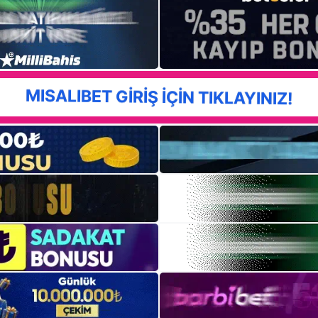
MISALIBET GİRİŞ İÇİN TIKLAYINIZ!