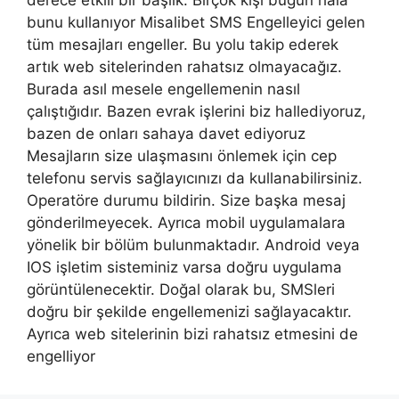
bunu kullanıyor Misalibet SMS Engelleyici gelen
tüm mesajları engeller. Bu yolu takip ederek
artık web sitelerinden rahatsız olmayacağız.
Burada asıl mesele engellemenin nasıl
çalıştığıdır. Bazen evrak işlerini biz hallediyoruz,
bazen de onları sahaya davet ediyoruz
Mesajların size ulaşmasını önlemek için cep
telefonu servis sağlayıcınızı da kullanabilirsiniz.
Operatöre durumu bildirin. Size başka mesaj
gönderilmeyecek. Ayrıca mobil uygulamalara
yönelik bir bölüm bulunmaktadır. Android veya
IOS işletim sisteminiz varsa doğru uygulama
görüntülenecektir. Doğal olarak bu, SMSleri
doğru bir şekilde engellemenizi sağlayacaktır.
Ayrıca web sitelerinin bizi rahatsız etmesini de
engelliyor