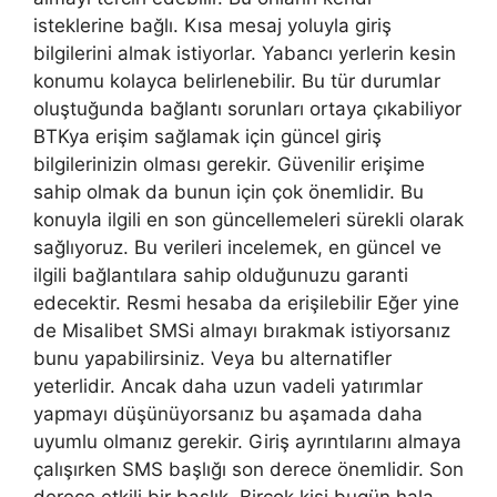
isteklerine bağlı. Kısa mesaj yoluyla giriş
bilgilerini almak istiyorlar. Yabancı yerlerin kesin
konumu kolayca belirlenebilir. Bu tür durumlar
oluştuğunda bağlantı sorunları ortaya çıkabiliyor
BTKya erişim sağlamak için güncel giriş
bilgilerinizin olması gerekir. Güvenilir erişime
sahip olmak da bunun için çok önemlidir. Bu
konuyla ilgili en son güncellemeleri sürekli olarak
sağlıyoruz. Bu verileri incelemek, en güncel ve
ilgili bağlantılara sahip olduğunuzu garanti
edecektir. Resmi hesaba da erişilebilir Eğer yine
de Misalibet SMSi almayı bırakmak istiyorsanız
bunu yapabilirsiniz. Veya bu alternatifler
yeterlidir. Ancak daha uzun vadeli yatırımlar
yapmayı düşünüyorsanız bu aşamada daha
uyumlu olmanız gerekir. Giriş ayrıntılarını almaya
çalışırken SMS başlığı son derece önemlidir. Son
derece etkili bir başlık. Birçok kişi bugün hala