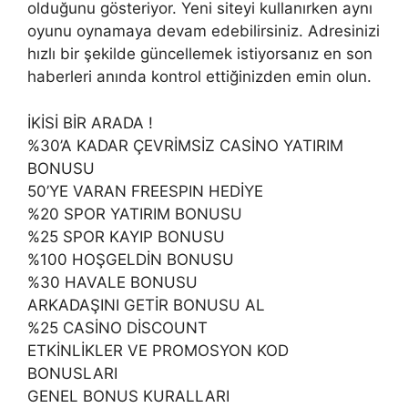
olduğunu gösteriyor. Yeni siteyi kullanırken aynı
oyunu oynamaya devam edebilirsiniz. Adresinizi
hızlı bir şekilde güncellemek istiyorsanız en son
haberleri anında kontrol ettiğinizden emin olun.
İKİSİ BİR ARADA !
%30’A KADAR ÇEVRİMSİZ CASİNO YATIRIM
BONUSU
50’YE VARAN FREESPIN HEDİYE
%20 SPOR YATIRIM BONUSU
%25 SPOR KAYIP BONUSU
%100 HOŞGELDİN BONUSU
%30 HAVALE BONUSU
ARKADAŞINI GETİR BONUSU AL
%25 CASİNO DİSCOUNT
ETKİNLİKLER VE PROMOSYON KOD
BONUSLARI
GENEL BONUS KURALLARI