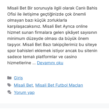
Misali Bet Bir sorunuyla ilgili olarak Canlı Bahis
Ofisi ile iletişime geçtiğinizde çok önemli
olmayan bazı küçük zorluklarla
karşılaşacaksınız. Misali Bet Ayrıca online
hizmet sunan firmalara gelen şikâyet sayısının
minimum düzeyde olması da büyük önem
taşıyor. Misali Bet Bazı takipçilerimiz bu siteye
spor bahisleri eklemek istiyor ancak bu sitenin
sadece temalı platformlar ve casino
hizmetlerine …
Devamını oku
Kategoriler
Giriş
Etiketler
Misali Bet
,
Misali Bet Futbol Maçları
Yorum yap