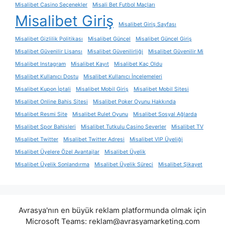
Misalibet Casino Seçenekler
Misali Bet Futbol Maçları
Misalibet Giriş
Misalibet Giriş Sayfası
Misalibet Gizlilik Politikası
Misalibet Güncel
Misalibet Güncel Giriş
Misalibet Güvenilir Lisansı
Misalibet Güvenilirliği
Misalibet Güvenilir Mi
Misalibet Instagram
Misalibet Kayıt
Misalibet Kaç Oldu
Misalibet Kullanıcı Dostu
Misalibet Kullanıcı İncelemeleri
Misalibet Kupon İptali
Misalibet Mobil Giriş
Misalibet Mobil Sitesi
Misalibet Online Bahis Sitesi
Misalibet Poker Oyunu Hakkında
Misalibet Resmi Site
Misalibet Rulet Oyunu
Misalibet Sosyal Ağlarda
Misalibet Spor Bahisleri
Misalibet Tutkulu Casino Severler
Misalibet TV
Misalibet Twitter
Misalibet Twitter Adresi
Misalibet VIP Üyeliği
Misalibet Üyelere Özel Avantajlar
Misalibet Üyelik
Misalibet Üyelik Sonlandırma
Misalibet Üyelik Süreci
Misalibet Şikayet
Avrasya'nın en büyük reklam platformunda olmak için
Microsoft Teams:
reklam@avrasyamarketing.com