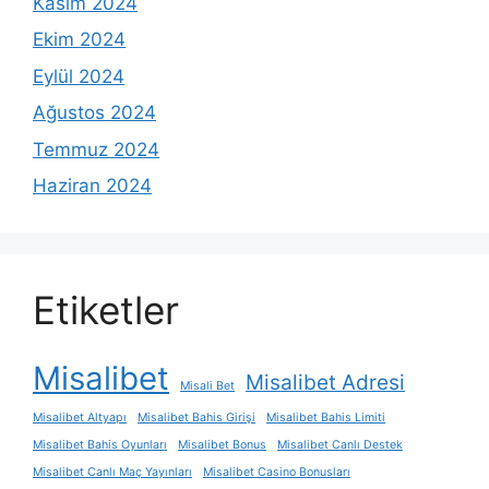
Kasım 2024
Ekim 2024
Eylül 2024
Ağustos 2024
Temmuz 2024
Haziran 2024
Etiketler
Misalibet
Misalibet Adresi
Misali Bet
Misalibet Altyapı
Misalibet Bahis Girişi
Misalibet Bahis Limiti
Misalibet Bahis Oyunları
Misalibet Bonus
Misalibet Canlı Destek
Misalibet Canlı Maç Yayınları
Misalibet Casino Bonusları