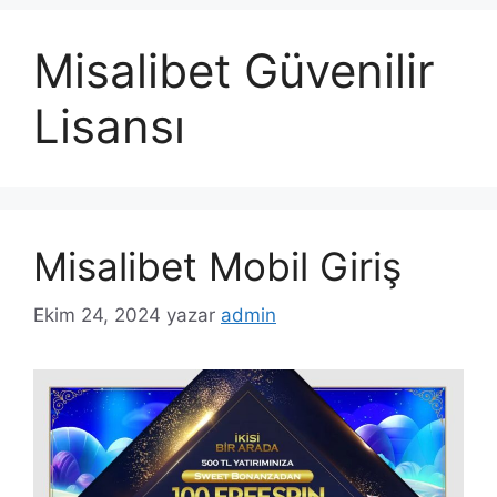
Misalibet Güvenilir
Lisansı
Misalibet Mobil Giriş
Ekim 24, 2024
yazar
admin