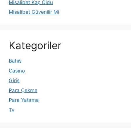
Misalibet Kaç Oldu
Misalibet Güvenilir Mi
Kategoriler
Bahis
Casino
Giriş
Para Çekme
Para Yatırma
Tv