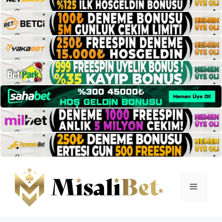
İçeriğe
atla
Menü