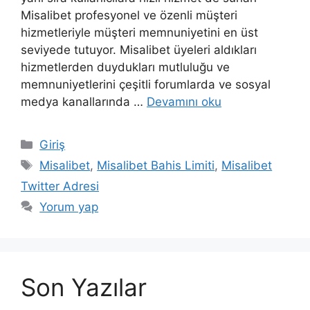
Misalibet profesyonel ve özenli müşteri
hizmetleriyle müşteri memnuniyetini en üst
seviyede tutuyor. Misalibet üyeleri aldıkları
hizmetlerden duydukları mutluluğu ve
memnuniyetlerini çeşitli forumlarda ve sosyal
medya kanallarında …
Devamını oku
Kategoriler
Giriş
Etiketler
Misalibet
,
Misalibet Bahis Limiti
,
Misalibet
Twitter Adresi
Yorum yap
Son Yazılar