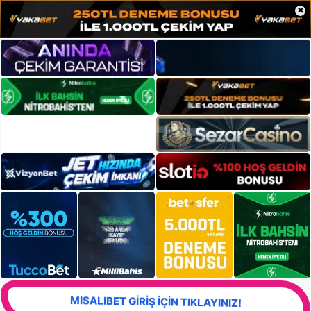
×
MISALIBET GİRİŞ İÇİN TIKLAYINIZ!